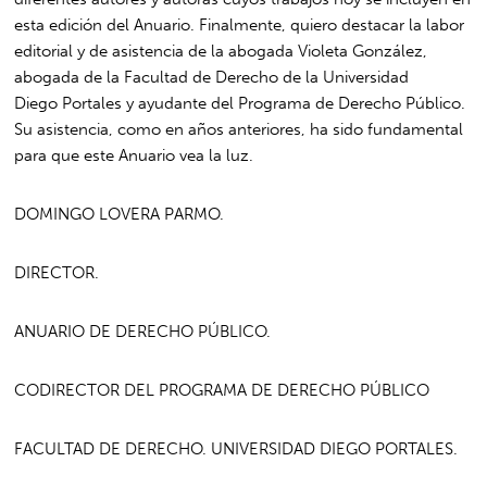
esta edición del Anuario. Finalmente, quiero destacar la labor
editorial y de asistencia de la abogada Violeta González,
abogada de la Facultad de Derecho de la Universidad
Diego Portales y ayudante del Programa de Derecho Público.
Su asistencia, como en años anteriores, ha sido fundamental
para que este Anuario vea la luz.
D
OMINGO
L
OVERA
P
ARMO
.
D
IRECTOR
.
A
NUARIO DE
D
ERECHO
P
ÚBLICO
.
C
ODIRECTOR DEL
P
ROGRAMA DE
D
ERECHO
P
ÚBLICO
F
ACULTAD DE
D
ERECHO
. U
NIVERSIDAD
D
IEGO
P
ORTALES
.