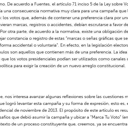
eno. De acuerdo a Fuentes, el artículo 71 inciso 5 de la Ley sobre 
ía una consecuencia normativa muy clara para una campaña que 
o: los votos que, además de contener una preferencia clara por un
vieran marcas, registros o accidentes, debían escrutarse a favor de
Por otra parte, de acuerdo a la normativa, existe una obligación d
jar constancia o registro de estas “marcas o señas gráficas que s
orma accidental o voluntaria”. En efecto, en la legislación electora
nulos son aquellos que contienen más de una preferencia. La idea 
 que los votos presidenciales podían ser utilizados como canales 
política para exigir la creación de un nuevo arreglo constitucional.
e, nos interesa avanzar algunas reflexiones sobre las cuestiones 
e logró levantar esta campaña y su forma de expresión, esto es, e
dencial de noviembre de 2013. El propósito de este artículo es res
esafíos que debió asumir la campaña y ubicar a “Marca Tu Voto” (en
ntexto de un proceso constituyente que, creemos, ya se encuentr