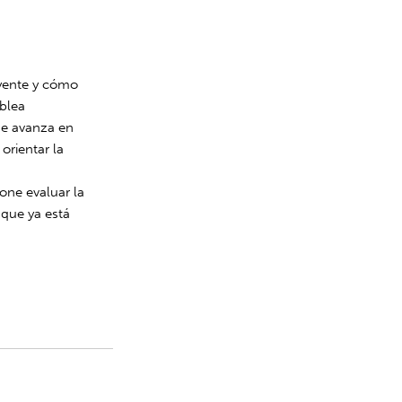
tuyente y cómo
mblea
se avanza en
orientar la
pone evaluar la
que ya está