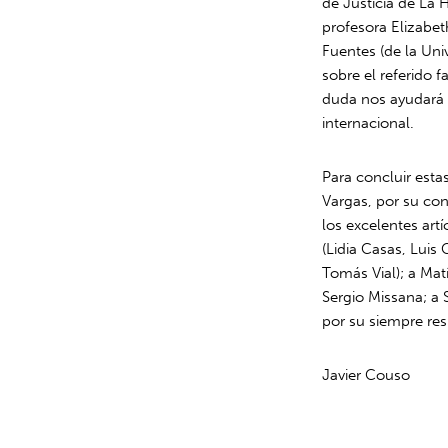
de Justicia de La 
profesora Elizabet
Fuentes (de la Uni
sobre el referido f
duda nos ayudará 
internacional.
Para concluir esta
Vargas, por su con
los excelentes art
(Lidia Casas, Luis
Tomás Vial); a Matí
Sergio Missana; a 
por su siempre res
J
avier
C
ouso