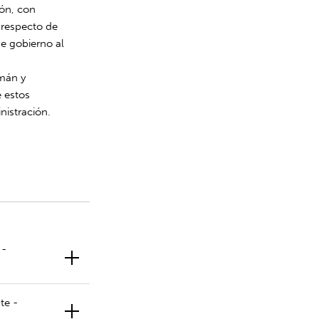
ión, con
s respecto de
de gobierno al
emán y
e estos
nistración.
 -
te -