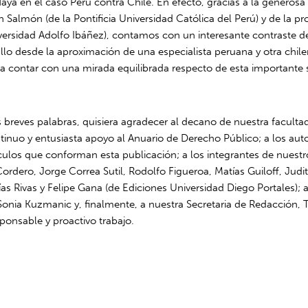
Haya en el caso Perú contra Chile. En efecto, gracias a la generosa
h Salmón (de la Pontificia Universidad Católica del Perú) y de la p
versidad Adolfo Ibáñez), contamos con un interesante contraste d
allo desde la aproximación de una especialista peruana y otra chilen
a contar con una mirada equilibrada respecto de esta importante 
s breves palabras, quisiera agradecer al decano de nuestra faculta
tinuo y entusiasta apoyo al Anuario de Derecho Público; a los aut
ículos que conforman esta publicación; a los integrantes de nuestr
 Cordero, Jorge Correa Sutil, Rodolfo Figueroa, Matías Guiloff, Judi
as Rivas y Felipe Gana (de Ediciones Universidad Diego Portales); al
Sonia Kuzmanic y, finalmente, a nuestra Secretaria de Redacción, 
ponsable y proactivo trabajo.