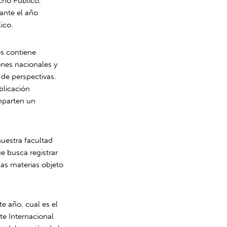
cho Público,
ante el año
ico.
os contiene
ones nacionales y
 de perspectivas.
blicación
mparten un
nuestra facultad
 busca registrar
 las materias objeto
e año, cual es el
te Internacional