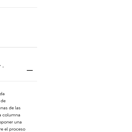
” -
ada
 de
unas de las
 la columna
roponer una
re el proceso