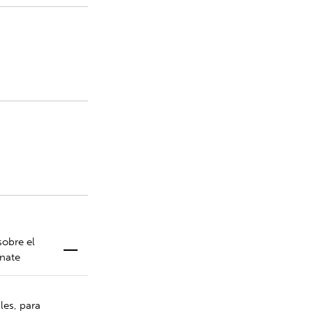
sobre el
unate
les, para