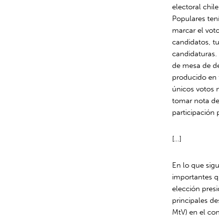
electoral chil
Populares ten
marcar el vot
candidatos, tu
candidaturas. 
de mesa de de
producido en f
únicos votos 
tomar nota de
participación 
[…]
En lo que sigu
importantes qu
elección presi
principales d
MtV) en el co