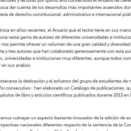
 lectores y lectoras por quinto año consecutivo el Anuario de Dere
usca dar cuenta de los desarrollos más importantes acaecidos dur
ria de derecho constitucional, administrativo e internacional públ
nica en años recientes, el Anuario que el lector tiene en sus man
una vasta gama de autores de diferentes universidades e instituci
al nos permite ofrecer un volumen de una gran calidad y diversidad
inta y tres autores que han colaborado generosamente con esta pu
s, universidades e instituciones muy diferentes, aunque todos co
 en sus análisis.
tacarse la dedicación y el esfuerzo del grupo de estudiantes de 
ño consecutivo– han elaborado un Catálogo de publicaciones, que
apítulos de libro y artículos científicos publicados durante 2013 en
ramos subrayar un aspecto bastante innovador de la edición de est
spectivas nacionales diferentes respecto de la sentencia de la Cor