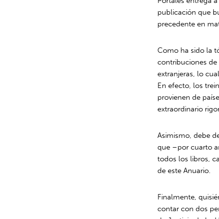
Portales entrega a
publicación que b
precedente en mate
Como ha sido la tó
contribuciones de 
extranjeras, lo cu
En efecto, los tre
provienen de paíse
extraordinario rigor
Asimismo, debe des
que –por cuarto a
todos los libros, c
de este Anuario.
Finalmente, quisié
contar con dos per