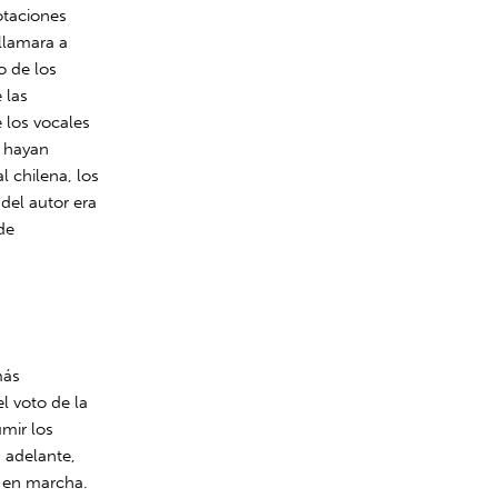
Votaciones
llamara a
o de los
 las
e los vocales
e hayan
l chilena, los
del autor era
de
más
l voto de la
umir los
 adelante,
a en marcha.