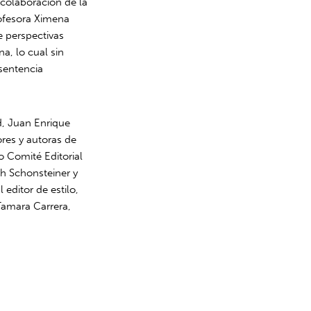
 colaboración de la
rofesora Ximena
e perspectivas
a, lo cual sin
sentencia
d, Juan Enrique
ores y autoras de
o Comité Editorial
th Schonsteiner y
 editor de estilo,
Tamara Carrera,