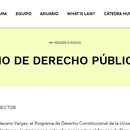
AMA
EQUIPO
ANUARIO
WHAT IS LAW?
CÁTEDRA HU
VOLVER A INICIO
O DE DERECHO PÚBLI
IRECTOR
ecano Vargas, el Programa de Derecho Constitucional de la Univ